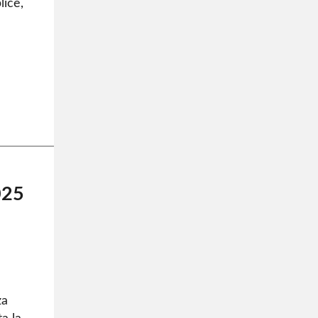
lice,
025
za