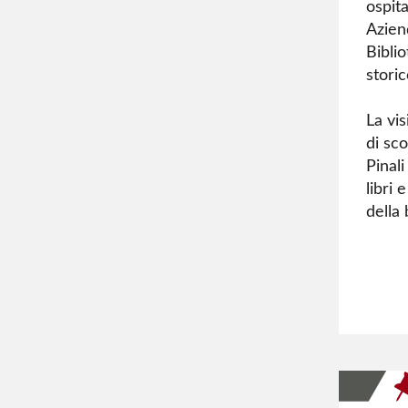
ospit
Aziend
Biblio
stori
La vis
di sc
Pinali
libri
della