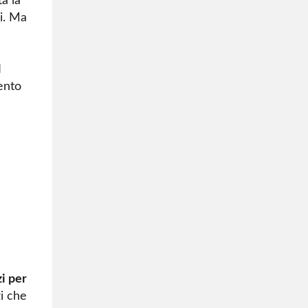
a la
i. Ma
l
mento
i per
zi che