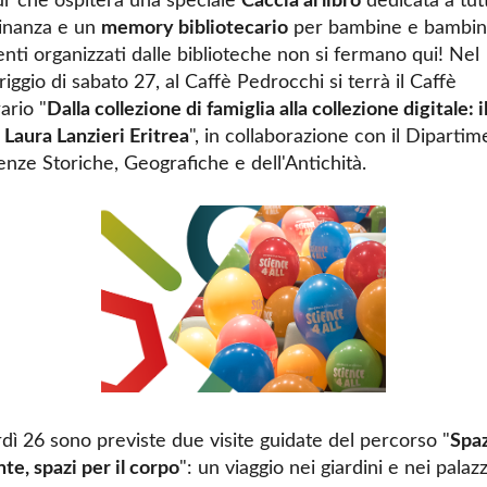
r che ospiterà una speciale
Caccia al libro
dedicata a tutt
dinanza e un
memory bibliotecario
per bambine e bambin
enti organizzati dalle biblioteche non si fermano qui! Nel
ggio di sabato 27, al Caffè Pedrocchi si terrà il Caffè
ario "
Dalla collezione di famiglia alla collezione digitale: i
 Laura Lanzieri Eritre
a
", in collaborazione con il Diparti
enze Storiche, Geografiche e dell'Antichità.
dì 26 sono previste due visite guidate del percorso "
Spaz
te, spazi per il corpo
": un viaggio nei giardini e nei palaz