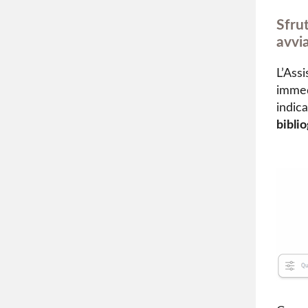
Sfrut
avvia
L’Ass
immed
indica
biblio