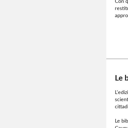
Con q
restit
approf
Le 
L'edi
scient
citta
Le bi