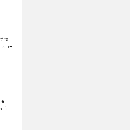
tire
andone
le
prio