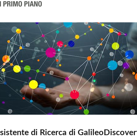
ssistente di Ricerca di GalileoDiscove