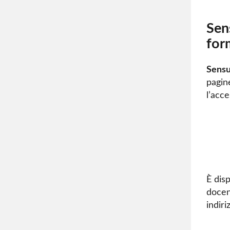
Sen
for
Sens
pagin
l’acce
È dis
docent
indiri