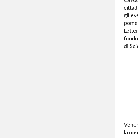
Cavou
citta
gli ev
pomeri
Letter
fondo
di Sci
Vener
la men