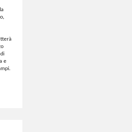
la
o,
tterà
zo
di
a e
ampi.